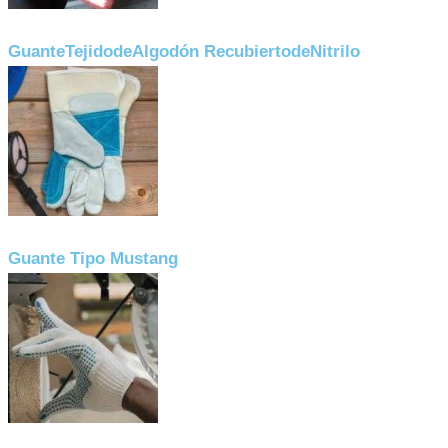
GuanteTejidodeAlgodón RecubiertodeNitrilo
Guante Tipo Mustang